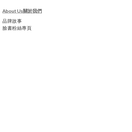
About Us關於我們
品牌故事
臉書粉絲專頁
Customer Service顧客服務
退換貨服務
運送及付款方式
個人隱私政策
會員分級條款與細則
Need Help聯絡我們
上班時間 : 週一至周五 10:00 - 21:00
客服專線 : 0922-362209 / 0985-130530