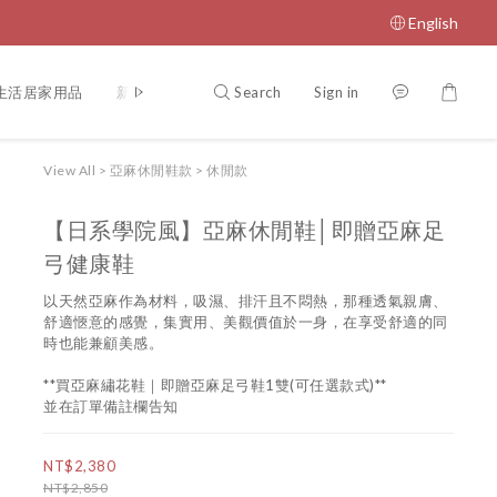
English
Search
Sign in
生活居家用品
新用戶註冊/會員登入
View All
>
亞麻休閒鞋款
>
休閒款
【日系學院風】亞麻休閒鞋│即贈亞麻足
弓健康鞋
以天然亞麻作為材料，吸濕、排汗且不悶熱，那種透氣親膚、
舒適愜意的感覺，集實用、美觀價值於一身，在享受舒適的同
時也能兼顧美感。
**買亞麻繡花鞋｜即贈亞麻足弓鞋1雙(可任選款式)**
並在訂單備註欄告知
NT$2,380
NT$2,850