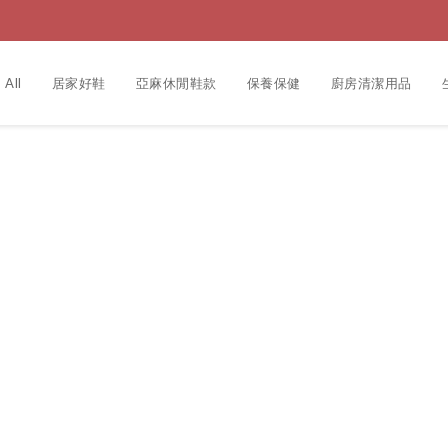
 All
居家好鞋
亞麻休閒鞋款
保養保健
廚房清潔用品