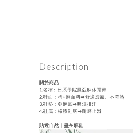
Description
關於商品
1.名稱 : 日系學院風亞麻休閒鞋
2.鞋面：棉+麻面料➡️舒適透氣、不悶熱
3.鞋墊：亞麻底➡️吸濕排汗
4.鞋底：橡膠鞋底➡️耐磨止滑
貼近自然｜盡在麻鞋