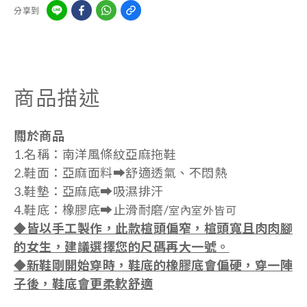
分享到
商品描述
關於商品
1.名稱：南洋風條紋亞麻拖鞋
2.鞋面：亞麻面料➡️舒適透氣、不悶熱
3.鞋墊：亞麻底➡️吸濕排汗
4.鞋底：橡膠底➡️止滑耐磨/
室內室外皆可
◆皆以手工製作，此款楦頭偏窄，楦頭寬且肉肉腳
的女生，建議選擇您的尺碼再大一號。
◆新鞋剛開始穿時，鞋底的橡膠底會偏硬，穿一陣
子後，鞋底會更柔軟舒適