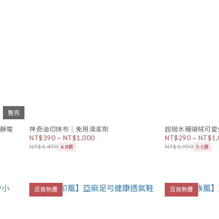
售完
靜電
神奇油切抹布｜免用清潔劑
超吸水珊瑚絨可愛
NT$390 ~ NT$1,000
NT$290 ~ NT$1,
NT$1,470
NT$1,950
6.8折
5.1折
百貨熱賣
百貨熱賣