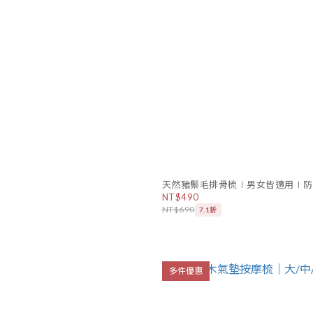
天然豬鬃毛排骨梳∣男女皆適用∣防
NT$490
NT$690
7.1折
多件優惠