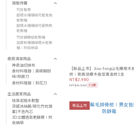
頭髮保養
竹炭髮帶
超吸水珊瑚絨可愛兔兔
乾髮帽
超吸水珊瑚絨可愛熊熊
乾髮帽
竹炭蝴蝶結乾髮帽
加厚款珊瑚絨吸水乾髮
帽∣附收納袋
廚房清潔用品
神奇油切抹布
【新品上市】Jiou-fong山毛櫸原
食材料理器｜高碳鋼刨
梳∣買再送櫸木長型黃金梳1支
絲/削皮刀
NT$2,980
食材料理器｜刻花刀
NT$4,160
7.2折
生活居家用品
珪藻泥吸水軟墊
新品上市
涼感冰絲藤/碳化竹枕頭
套|不含內芯
3D立體透氣老藤蓆∣附
收納袋