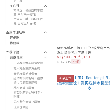
足弓鞋
平底鞋
南洋風｜條紋亞麻平底
鞋(室內室外皆可)
南洋風｜葉子亞麻平底
鞋(室內室外皆可)
亞麻休閒鞋款
輕便款
休閒款
全新福利品出清∣日式條紋亞麻足弓
保養保健
為止 請參考以下尺寸表
NT$600 ~ NT$3,160
頭皮按摩
NT$5,530
5.7折
山毛櫸原木按摩黃金梳
櫸木方型按摩黃金梳
天然豬鬃毛排骨梳
迷你櫸木鬃毛梳∣迷你
新品上市
碳化竹氣墊按摩梳
櫸木氣墊按摩梳
氣墊按摩掌心梳(木針/
鋼針)
荷木雙色氣墊按摩梳
珪膠洗頭刷