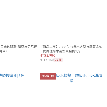
風亞麻休閒鞋|贈亞麻足弓健
【新品上市】Jiou-fong櫸木方型按摩黃金梳
鞋帶)
∣買再送櫸木長型黃金梳1支
NT$2,980
NT$4,160
7.2折
生活好物