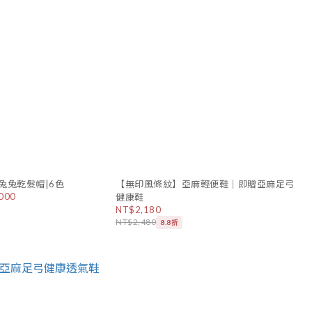
兔兔乾髮帽|6色
【無印風條紋】亞麻輕便鞋│即贈亞麻足弓
000
健康鞋
NT$2,180
NT$2,480
8.8折