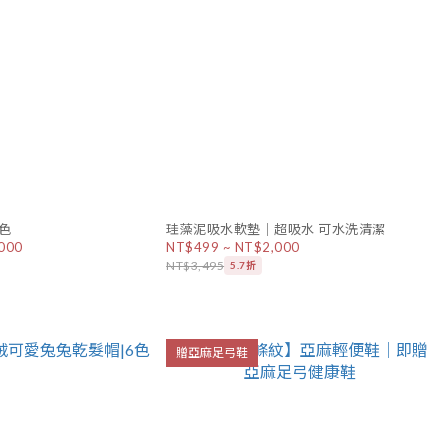
色
珪藻泥吸水軟墊｜超吸水 可水洗清潔
000
NT$499 ~ NT$2,000
NT$3,495
5.7折
贈亞麻足弓鞋