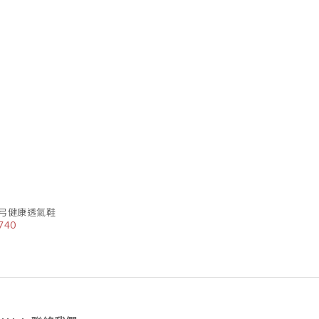
弓健康透氣鞋
740