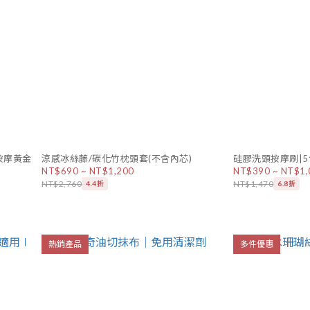
木按摩黃金
涼感冰絲藤/碳化竹枕頭套(不含內芯)
硅膠洗頭按摩刷|5
NT$690 ~ NT$1,200
NT$390 ~ NT$1,
NT$2,760
NT$1,470
4.4折
6.8折
熱銷產品
多件優惠