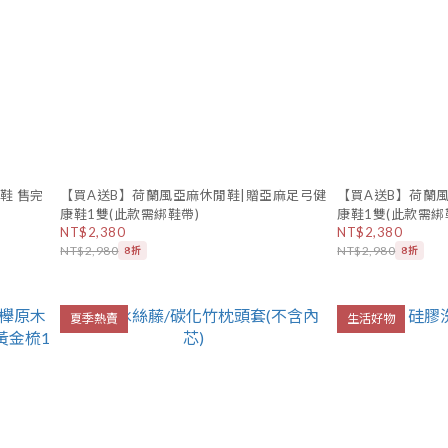
鞋 售完
【買A送B】荷蘭風亞麻休閒鞋|贈亞麻足弓健
【買A送B】荷蘭
康鞋1雙(此款需綁鞋帶)
康鞋1雙(此款需綁
NT$2,380
NT$2,380
NT$2,980
NT$2,980
8折
8折
夏季熱賣
生活好物