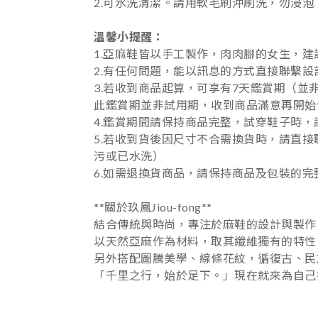
2.可水洗清潔。請用軟毛刷沖刷洗，勿浸泡
溫馨小提醒：
1.亞麻鞋皆以手工製作，肉肉腳的女生，
2.有任何問題，能以訊息的方式直接聯繫
3.若收到商品起算，可享有7天鑑賞期（並
此鑑賞期並非試用期，收到商品滿意再開始
4.鑑賞期間請保持商品完整，試穿鞋子時
5.若收到貨後因尺寸不合需換貨時，請直接
污或已水洗）
6.如需退換貨商品，請保持商品及包裝的
**關於玖鳳Jiou-fong**
結合傳統與時尚，專注於麻鞋的設計與製作
以天然亞麻作為材料，取其纖維獨有的特性
另外搭配圖騰美學、線條花紋，循復古、民
「千里之行，始於足下。」現在就來為自己