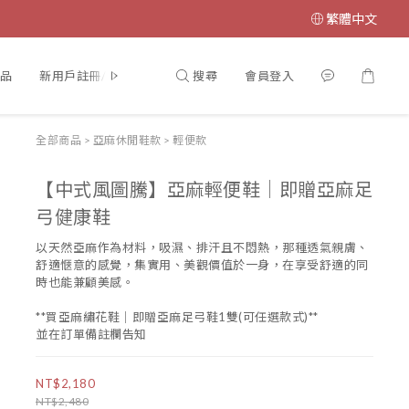
繁體中文
搜尋
會員登入
品
新用戶註冊/會員登入
全部商品
>
亞麻休閒鞋款
>
輕便款
【中式風圖騰】亞麻輕便鞋│即贈亞麻足
弓健康鞋
以天然亞麻作為材料，吸濕、排汗且不悶熱，那種透氣親膚、
舒適愜意的感覺，集實用、美觀價值於一身，在享受舒適的同
時也能兼顧美感。
**買亞麻繡花鞋｜即贈亞麻足弓鞋1雙(可任選款式)**
並在訂單備註欄告知
NT$2,180
NT$2,480