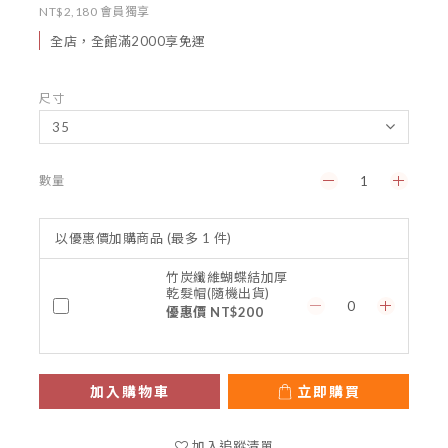
NT$2,180
會員獨享
全店，全館滿2000享免運
尺寸
數量
以優惠價加購商品
(最多 1 件)
竹炭纖維蝴蝶結加厚
乾髮帽(隨機出貨)
優惠價 NT$200
加入購物車
立即購買
加入追蹤清單