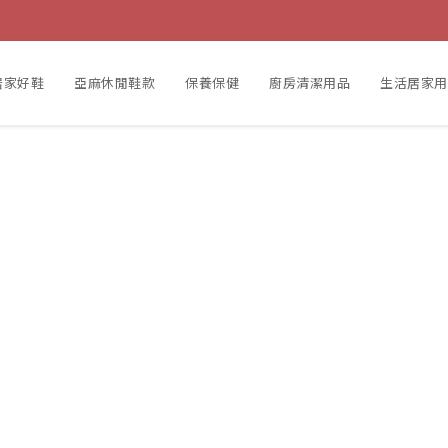
居家好鞋
亞麻休閒鞋款
保養保健
廚房清潔用品
生活居家用