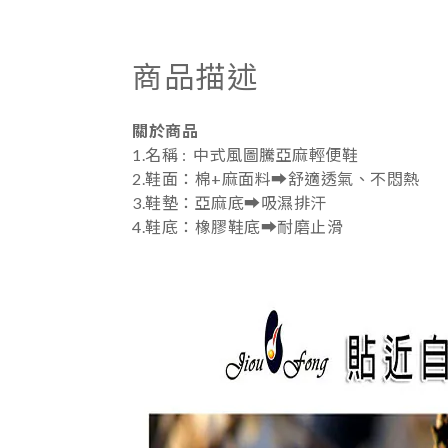
商品描述
關於商品
1.名稱 : 中式風圖騰亞麻輕便鞋
2.鞋面：棉+麻面料➡️舒適透氣、不悶熱
3.鞋墊：亞麻底➡️吸濕排汗
4.鞋底：橡膠鞋底➡️耐磨止滑