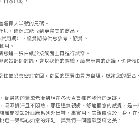
，自然風乾。
建議選擇大半號的尺碼。
設計師，確保您能收到更完美的商品。
非試用期），鑑賞期係供您參考、觀賞。
使用。
，請您鋪ㄧ張白紙於接觸面上再進行試穿。
聯繫設計師討論，會以我們的經驗，給您專業的建議，也會儘快
完整性並妥善密封寄回，寄回的運費由買方自理，感謝您的配合
，從最初的鶯歌老街到現在各大百貨都有我們的足跡。
，吸濕排汗且不悶熱，那種透氣親膚、舒適愜意的感覺，是一
族風開發設計亞麻系列外出鞋，集實用、美觀價值於一身，在
挑選一雙稱心如意的好鞋，與我們一同體驗亞麻之美。