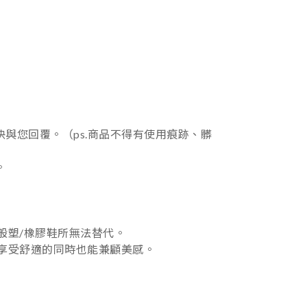
與您回覆。（ps.商品不得有使用痕跡、髒
。
般塑/橡膠鞋所無法替代。
享受舒適的同時也能兼顧美感。