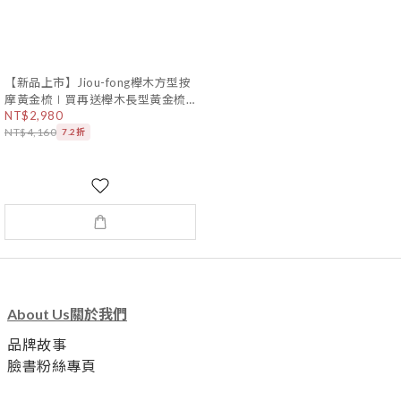
【新品上市】Jiou-fong櫸木方型按
摩黃金梳∣買再送櫸木長型黃金梳1
NT$2,980
支
NT$4,160
7.2折
About Us關於我們
品牌故事
臉書粉絲專頁