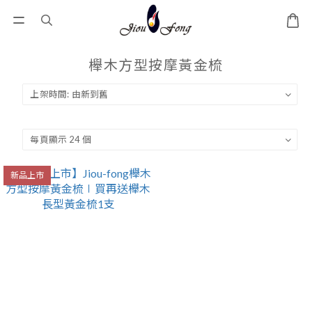
櫸木方型按摩黃金梳
新品上市