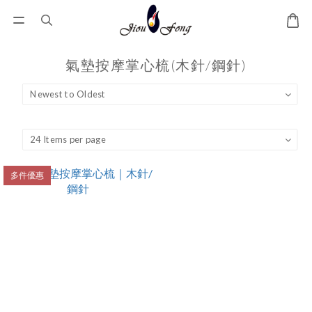
氣墊按摩掌心梳(木針/鋼針)
多件優惠