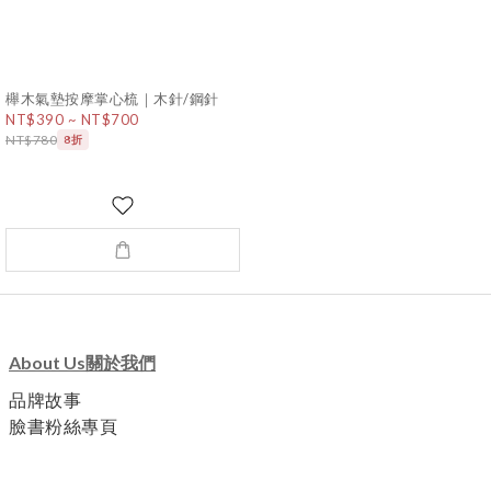
櫸木氣墊按摩掌心梳｜木針/鋼針
NT$390 ~ NT$700
NT$780
8折
About Us關於我們
品牌故事
臉書粉絲專頁