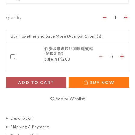
Quantity
Buy Together and Save More
(At most 1 item(s))
竹炭纖維蝴蝶結加厚乾髮帽
(隨機出貨)
Sale NT$200
ADD TO CART
BUY NOW
Add to Wishlist
Description
Shipping & Payment