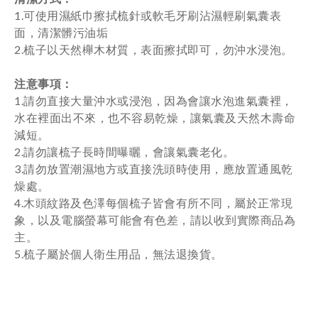
1.可使用濕紙巾擦拭梳針或軟毛牙刷沾濕輕刷氣囊表
面，清潔髒污油垢
2.梳子以天然櫸木材質，表面擦拭即可，勿沖水浸泡。
注意事項：
1.請勿直接大量沖水或浸泡，因為會讓水泡進氣囊裡，
水在裡面出不來，也不容易乾燥，讓氣囊及天然木壽命
減短。
2.請勿讓梳子長時間曝曬，會讓氣囊老化。
3.請勿放置潮濕地方或直接洗頭時使用，應放置通風乾
燥處。
4.木頭紋路及色澤每個梳子皆會有所不同，屬於正常現
象，以及電腦螢幕可能會有色差，請以收到實際商品為
主。
5.梳子屬於個人衛生用品，無法退換貨。