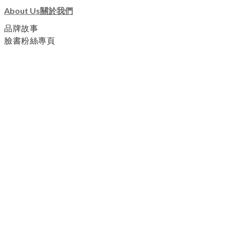
About Us關於我們
品牌故事
臉書粉絲專頁
Customer Service顧客服務
退換貨服務
運送及付款方式
個人隱私政策
會員分級條款與細則
Need Help聯絡我們
上班時間 : 週一至周五 10:00 - 21:00
客服專線 : 0922-362209 / 0985-130530
E-mail : jioufong@yahoo.com.tw