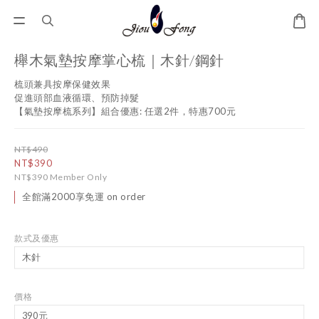
櫸木氣墊按摩掌心梳｜木針/鋼針
梳頭兼具按摩保健效果
促進頭部血液循環、預防掉髮
【氣墊按摩梳系列】組合優惠: 任選2件，特惠700元
NT$490
NT$390
NT$390
Member Only
全館滿2000享免運 on order
款式及優惠
價格