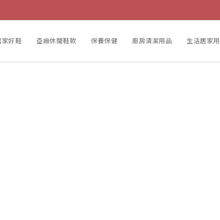
居家好鞋
亞麻休閒鞋款
保養保健
廚房清潔用品
生活居家用