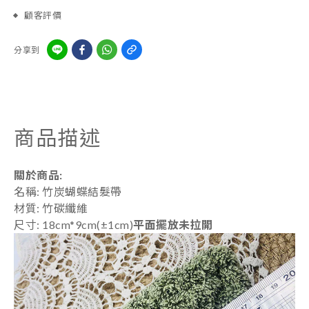
顧客評價
分享到
商品描述
關於商品:
名稱: 竹炭蝴蝶結髮帶
材質: 竹碳纖維
尺寸: 18cm*9cm(±1cm)
平面擺放未拉開