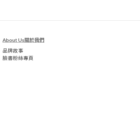
About Us關於我們
品牌故事
臉書粉絲專頁
Customer Service顧客服務
退換貨服務
運送及付款方式
個人隱私政策
會員分級條款與細則