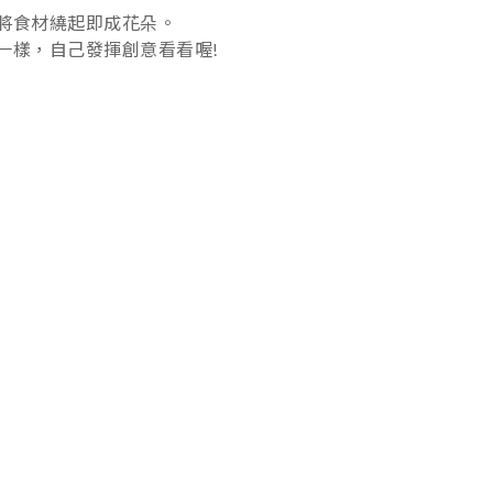
將食材繞起即成花朵。
一樣，自己發揮創意看看喔!