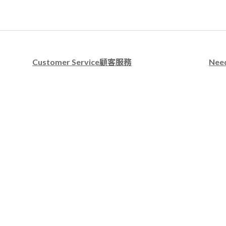
Customer Service顧客服務
Nee
退換貨服務
上班時
運送及付款方式
客服專
個人隱私政策
E-ma
會員分級條款與細則
LI
Comp
桃園
勿前
1996 © 玖鳳 Jiou-Fong 信良生活館