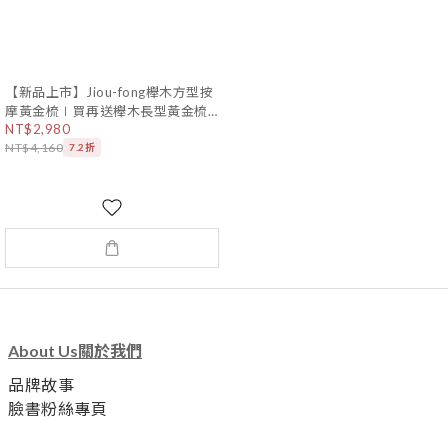
【新品上市】Jiou-fong櫸木方型按
摩黃金梳∣買再送櫸木長型黃金梳1
NT$2,980
支
NT$4,160
7.2折
About Us關於我們
品牌故事
臉書粉絲專頁