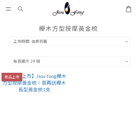
櫸木方型按摩黃金梳
新品上市